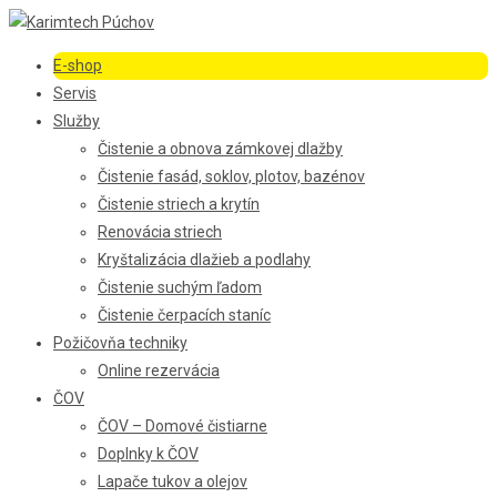
E-shop
Servis
Služby
Čistenie a obnova zámkovej dlažby
Čistenie fasád, soklov, plotov, bazénov
Čistenie striech a krytín
Renovácia striech
Kryštalizácia dlažieb a podlahy
Čistenie suchým ľadom
Čistenie čerpacích staníc
Požičovňa techniky
Online rezervácia
ČOV
ČOV – Domové čistiarne
Doplnky k ČOV
Lapače tukov a olejov