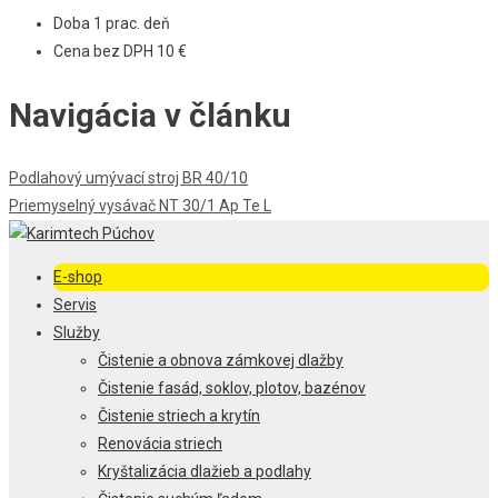
Doba 1 prac. deň
Cena bez DPH 10 €
Navigácia v článku
Podlahový umývací stroj BR 40/10
Priemyselný vysávač NT 30/1 Ap Te L
E-shop
Servis
Služby
Čistenie a obnova zámkovej dlažby
Čistenie fasád, soklov, plotov, bazénov
Čistenie striech a krytín
Renovácia striech
Kryštalizácia dlažieb a podlahy