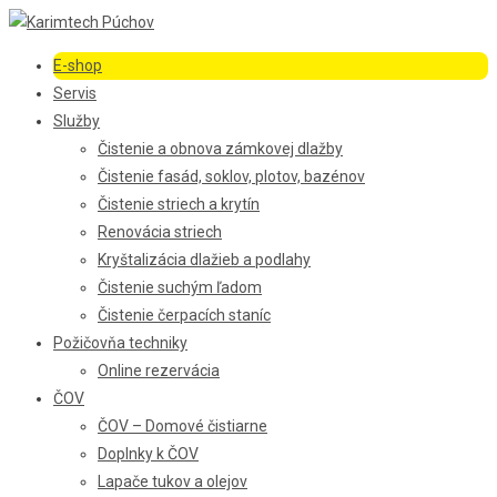
E-shop
Servis
Služby
Čistenie a obnova zámkovej dlažby
Čistenie fasád, soklov, plotov, bazénov
Čistenie striech a krytín
Renovácia striech
Kryštalizácia dlažieb a podlahy
Čistenie suchým ľadom
Čistenie čerpacích staníc
Požičovňa techniky
Online rezervácia
ČOV
ČOV – Domové čistiarne
Doplnky k ČOV
Lapače tukov a olejov