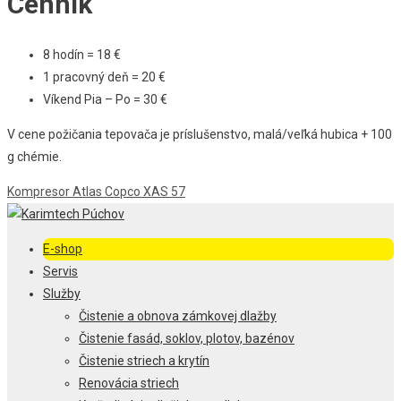
Cenník
8 hodín = 18 €
1 pracovný deň = 20 €
Víkend Pia – Po = 30 €
V cene požičania tepovača je príslušenstvo, malá/veľká hubica + 100
g chémie.
Navigácia
Kompresor Atlas Copco XAS 57
v
E-shop
článku
Servis
Služby
Čistenie a obnova zámkovej dlažby
Čistenie fasád, soklov, plotov, bazénov
Čistenie striech a krytín
Renovácia striech