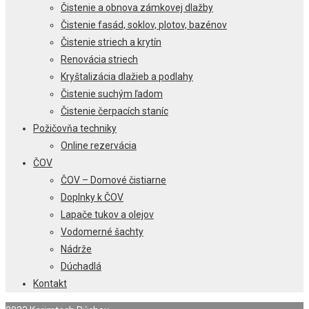
Čistenie a obnova zámkovej dlažby
Čistenie fasád, soklov, plotov, bazénov
Čistenie striech a krytín
Renovácia striech
Kryštalizácia dlažieb a podlahy
Čistenie suchým ľadom
Čistenie čerpacích staníc
Požičovňa techniky
Online rezervácia
ČOV
ČOV – Domové čistiarne
Doplnky k ČOV
Lapače tukov a olejov
Vodomerné šachty
Nádrže
Dúchadlá
Kontakt