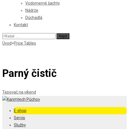
Vodomerné šachty
Nádrže
Dúchadlá
Kontakt
Hľadať:
Úvod
>
Price Tables
Parný čistič
Navigácia
Tepovač na víkend
v
E-shop
článku
Servis
Služby