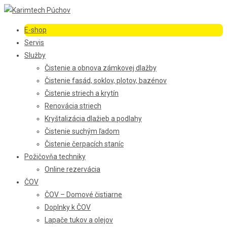
E-shop
Servis
Služby
Čistenie a obnova zámkovej dlažby
Čistenie fasád, soklov, plotov, bazénov
Čistenie striech a krytín
Renovácia striech
Kryštalizácia dlažieb a podlahy
Čistenie suchým ľadom
Čistenie čerpacích staníc
Požičovňa techniky
Online rezervácia
ČOV
ČOV – Domové čistiarne
Doplnky k ČOV
Lapače tukov a olejov